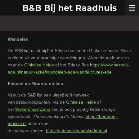
B&B
Bij
het Raadhuis
Ga
direct
naar
de
hoofdinhoud
Wandelen
De B&B ligt dicht bij het Edese bos en de Ginkelse heide. Deze
nodigen uit voor prachtige wandelingen. Wandelaars lopen zo
naar de
Ginkelse Heide
of het Edese Bos
https://www.bezoek-
ede.nl/natuur-actief/wandelen-ede/wandelroutes-ede
Fietsen en Mountainbiken
Vanuit de B&B ligt een uitgebreid netwerk
van
fietsknooppunten
. Via de
Ginkelse Heide
of
het
Wekeromse Zand
kan je ook prachtig fietsen langs
bijvoorbeeld
Theeschenkerij de Mossel
https://boerderij-
mossel.nl
of een van
de
schaapskooien
.
https://edeseschaapskudden.nl